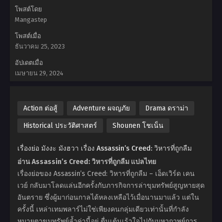
โพสต์โดย
Mangastep
โพสต์เมื่อ
ธันวาคม 25, 2023
อัปเดตเมื่อ
เมษายน 29, 2024
Action ต่อสู้
Adventure ผจญภัย
Drama ดราม่า
Historical ประวัติศาสตร์
Shounen โชเน็น
เรื่องย่อ มังงะ มังฮวา เรื่อง Assassin’s Creed: วิหารที่ถูกลืม
อ่าน Assassin’s Creed: วิหารที่ถูกลืม แปลไทย
เรื่องย่อของ Assassin’s Creed: วิหารที่ถูกลืม – เอ็ดเวิร์ด เคน
เวย์ กลับมาโลดแล่นอีกครั้งกับภารกิจการล่าขุมทรัพย์สูญหายสุด
อันตราย ซึ่งผู้มาก่อนกาลได้หลงเหลือไว้เมื่อนานมาแล้ว แต่ใน
ครั้งนี้ เหล่าเทมพลาร์ไม่ใช่เพียงคนกลุ่มเดียวเท่านั้นที่กำลัง
หมายตาขุมทรัพย์ล้ำค่านี้อยู่ ตื่นเต้นเร้าใจไปกับมหากาพย์การ