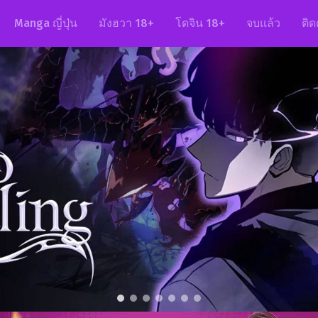
Manga ญี่ปุ่น
มังฮวา 18+
โดจิน 18+
จบแล้ว
ติด