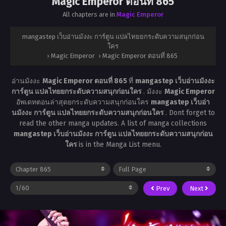
Magic Emperor ตอนที่ 865
All chapters are in
Magic Emperor
mangastep เว็บอ่านมังงะ การ์ตูน แปลไทยยกระดับความสนุกก่อน
ใคร
›
Magic Emperor
›
Magic Emperor ตอนที่ 865
อ่านมังงะ
Magic Emperor ตอนที่ 865
ที่
mangastep เว็บอ่านมังงะ
การ์ตูน แปลไทยยกระดับความสนุกก่อนใคร
. มังงะ
Magic Emperor
อัพเดทตอนล่าสุดยกระดับความสนุกก่อนใคร
mangastep เว็บอ่า
นมังงะ การ์ตูน แปลไทยยกระดับความสนุกก่อนใคร
. Dont forget to
read the other manga updates. A list of manga collections
mangastep เว็บอ่านมังงะ การ์ตูน แปลไทยยกระดับความสนุกก่อน
ใคร
is in the Manga List menu.
Prev
Next