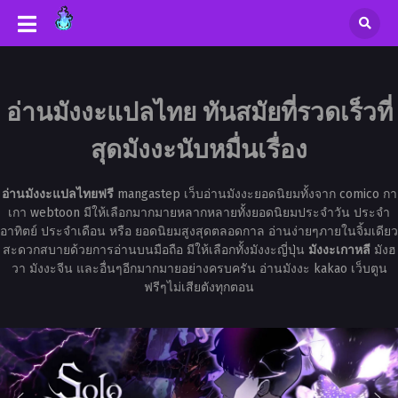
อ่านมังงะแปลไทย ทันสมัยที่รวดเร็วที่
สุดมังงะนับหมื่นเรื่อง
อ่านมังงะแปลไทยฟรี
mangastep เว็บอ่านมังงะยอดนิยมทั้งจาก comico กา
เกา webtoon มีให้เลือกมากมายหลากหลายทั้งยอดนิยมประจำวัน ประจำ
อาทิตย์ ประจำเดือน หรือ ยอดนิยมสูงสุดตลอดกาล อ่านง่ายๆภายในจิ้มเดียว
สะดวกสบายด้วยการอ่านบนมือถือ มีให้เลือกทั้งมังงะญี่ปุ่น
มังงะเกาหลี
มังฮ
วา มังงะจีน และอื่นๆอีกมากมายอย่างครบครัน อ่านมังงะ kakao เว็บตูน
ฟรีๆไม่เสียตังทุกตอน