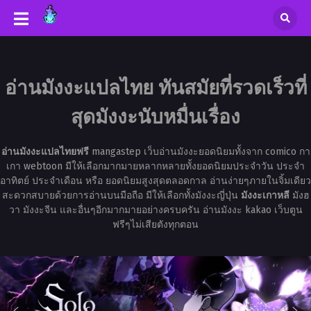
อ่านมังงะแปลไทย ทันสมัยที่รวดเร็วที่
สุดมังงะนับหมื่นเรื่อง
อ่านมังงะแปลไทยฟรี
mangastep เว็บอ่านมังงะยอดนิยมทั้งจาก comico กา
เกา webtoon มีให้เลือกมากมายหลากหลายทั้งยอดนิยมประจำวัน ประจำ
อาทิตย์ ประจำเดือน หรือ ยอดนิยมสูงสุดตลอดกาล อ่านง่ายๆภายในจิ้มเดียว
สะดวกสบายด้วยการอ่านบนมือถือ มีให้เลือกทั้งมังงะญี่ปุ่น
มังงะเกาหลี
มังฮ
วา มังงะจีน และอื่นๆอีกมากมายอย่างครบครัน อ่านมังงะ kakao เว็บตูน
ฟรีๆไม่เสียตังทุกตอน