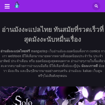
อ่านมังงะแปลไทย ทันสมัยที่รวดเร็วที่
สุดมังงะนับหมื่นเรื่อง
อ่านมังงะแปลไทยฟรี
mangastep เว็บอ่านมังงะยอดนิยมทั้งจาก comico กา
เกา webtoon มีให้เลือกมากมายหลากหลายทั้งยอดนิยมประจำวัน ประจำ
อาทิตย์ ประจำเดือน หรือ ยอดนิยมสูงสุดตลอดกาล อ่านง่ายๆภายในจิ้มเดียว
สะดวกสบายด้วยการอ่านบนมือถือ มีให้เลือกทั้งมังงะญี่ปุ่น
มังงะเกาหลี
มังฮ
วา มังงะจีน และอื่นๆอีกมากมายอย่างครบครัน อ่านมังงะ kakao เว็บตูน
ฟรีๆไม่เสียตังทุกตอน