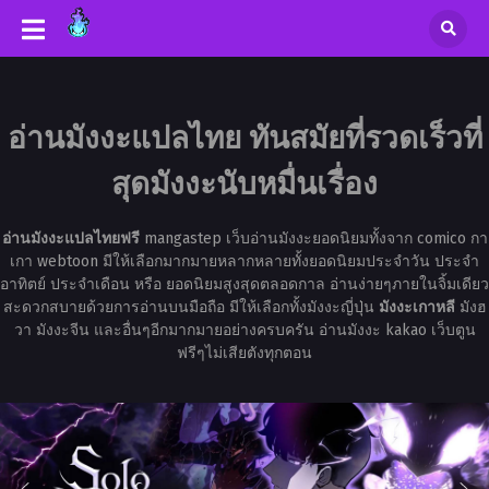
อ่านมังงะแปลไทย ทันสมัยที่รวดเร็วที่
สุดมังงะนับหมื่นเรื่อง
อ่านมังงะแปลไทยฟรี
mangastep เว็บอ่านมังงะยอดนิยมทั้งจาก comico กา
เกา webtoon มีให้เลือกมากมายหลากหลายทั้งยอดนิยมประจำวัน ประจำ
อาทิตย์ ประจำเดือน หรือ ยอดนิยมสูงสุดตลอดกาล อ่านง่ายๆภายในจิ้มเดียว
สะดวกสบายด้วยการอ่านบนมือถือ มีให้เลือกทั้งมังงะญี่ปุ่น
มังงะเกาหลี
มังฮ
วา มังงะจีน และอื่นๆอีกมากมายอย่างครบครัน อ่านมังงะ kakao เว็บตูน
ฟรีๆไม่เสียตังทุกตอน