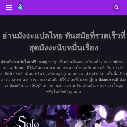
อ่านมังงะแปลไทย ทันสมัยที่รวดเร็วที่
สุดมังงะนับหมื่นเรื่อง
อ่านมังงะแปลไทยฟรี
mangastep เว็บอ่านมังงะยอดนิยมทั้งจาก comico กา
เกา webtoon มีให้เลือกมากมายหลากหลายทั้งยอดนิยมประจำวัน ประจำ
อาทิตย์ ประจำเดือน หรือ ยอดนิยมสูงสุดตลอดกาล อ่านง่ายๆภายในจิ้มเดียว
สะดวกสบายด้วยการอ่านบนมือถือ มีให้เลือกทั้งมังงะญี่ปุ่น
มังงะเกาหลี
มังฮ
วา มังงะจีน และอื่นๆอีกมากมายอย่างครบครัน อ่านมังงะ kakao เว็บตูน
ฟรีๆไม่เสียตังทุกตอน