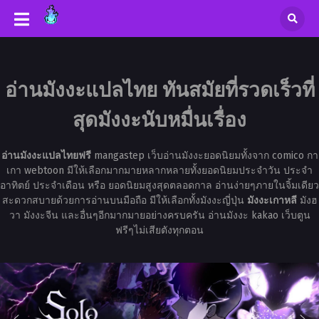
อ่านมังงะแปลไทย ทันสมัยที่รวดเร็วที่
สุดมังงะนับหมื่นเรื่อง
อ่านมังงะแปลไทยฟรี
mangastep เว็บอ่านมังงะยอดนิยมทั้งจาก comico กา
เกา webtoon มีให้เลือกมากมายหลากหลายทั้งยอดนิยมประจำวัน ประจำ
อาทิตย์ ประจำเดือน หรือ ยอดนิยมสูงสุดตลอดกาล อ่านง่ายๆภายในจิ้มเดียว
สะดวกสบายด้วยการอ่านบนมือถือ มีให้เลือกทั้งมังงะญี่ปุ่น
มังงะเกาหลี
มังฮ
วา มังงะจีน และอื่นๆอีกมากมายอย่างครบครัน อ่านมังงะ kakao เว็บตูน
ฟรีๆไม่เสียตังทุกตอน