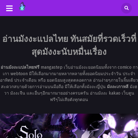
อ่านมังงะแปลไทย ทันสมัยที่รวดเร็วที่
สุดมังงะนับหมื่นเรื่อง
อ่านมังงะแปลไทยฟรี
mangastep เว็บอ่านมังงะยอดนิยมทั้งจาก comico กา
เกา webtoon มีให้เลือกมากมายหลากหลายทั้งยอดนิยมประจำวัน ประจำ
อาทิตย์ ประจำเดือน หรือ ยอดนิยมสูงสุดตลอดกาล อ่านง่ายๆภายในจิ้มเดียว
สะดวกสบายด้วยการอ่านบนมือถือ มีให้เลือกทั้งมังงะญี่ปุ่น
มังงะเกาหลี
มังฮ
วา มังงะจีน และอื่นๆอีกมากมายอย่างครบครัน อ่านมังงะ kakao เว็บตูน
ฟรีๆไม่เสียตังทุกตอน