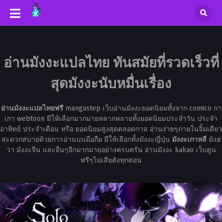
อ่านมังงะแปลไทย ทันสมัยที่รวดเร็วที่
สุดมังงะนับหมื่นเรื่อง
อ่านมังงะแปลไทยฟรี
mangastep เว็บอ่านมังงะยอดนิยมทั้งจาก comico กา
เกา webtoon มีให้เลือกมากมายหลากหลายทั้งยอดนิยมประจำวัน ประจำ
อาทิตย์ ประจำเดือน หรือ ยอดนิยมสูงสุดตลอดกาล อ่านง่ายๆภายในจิ้มเดียว
สะดวกสบายด้วยการอ่านบนมือถือ มีให้เลือกทั้งมังงะญี่ปุ่น
มังงะเกาหลี
มังฮ
วา มังงะจีน และอื่นๆอีกมากมายอย่างครบครัน อ่านมังงะ kakao เว็บตูน
ฟรีๆไม่เสียตังทุกตอน