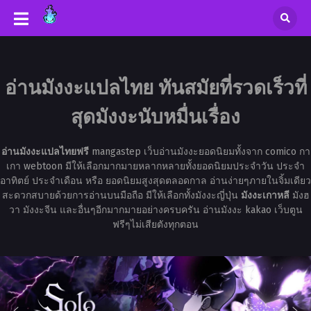
อ่านมังงะแปลไทย ทันสมัยที่รวดเร็วที่
สุดมังงะนับหมื่นเรื่อง
อ่านมังงะแปลไทยฟรี
mangastep เว็บอ่านมังงะยอดนิยมทั้งจาก comico กา
เกา webtoon มีให้เลือกมากมายหลากหลายทั้งยอดนิยมประจำวัน ประจำ
อาทิตย์ ประจำเดือน หรือ ยอดนิยมสูงสุดตลอดกาล อ่านง่ายๆภายในจิ้มเดียว
สะดวกสบายด้วยการอ่านบนมือถือ มีให้เลือกทั้งมังงะญี่ปุ่น
มังงะเกาหลี
มังฮ
วา มังงะจีน และอื่นๆอีกมากมายอย่างครบครัน อ่านมังงะ kakao เว็บตูน
ฟรีๆไม่เสียตังทุกตอน