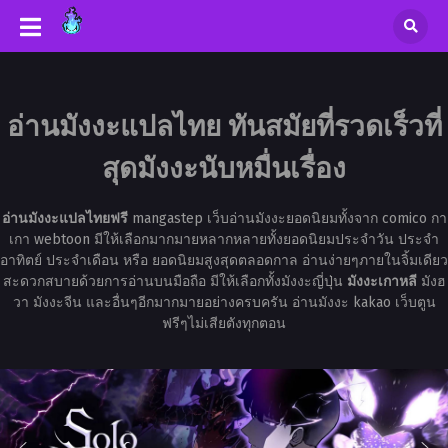
อ่านมังงะแปลไทย ทันสมัยที่รวดเร็วที่
สุดมังงะนับหมื่นเรื่อง
อ่านมังงะแปลไทยฟรี
mangastep เว็บอ่านมังงะยอดนิยมทั้งจาก comico กา
เกา webtoon มีให้เลือกมากมายหลากหลายทั้งยอดนิยมประจำวัน ประจำ
อาทิตย์ ประจำเดือน หรือ ยอดนิยมสูงสุดตลอดกาล อ่านง่ายๆภายในจิ้มเดียว
สะดวกสบายด้วยการอ่านบนมือถือ มีให้เลือกทั้งมังงะญี่ปุ่น
มังงะเกาหลี
มังฮ
วา มังงะจีน และอื่นๆอีกมากมายอย่างครบครัน อ่านมังงะ kakao เว็บตูน
ฟรีๆไม่เสียตังทุกตอน