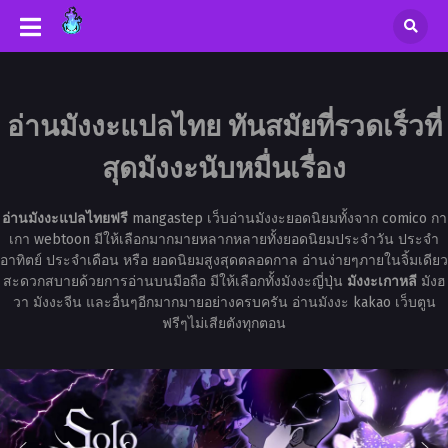
อ่านมังงะแปลไทย ทันสมัยที่รวดเร็วที่
สุดมังงะนับหมื่นเรื่อง
อ่านมังงะแปลไทยฟรี
mangastep เว็บอ่านมังงะยอดนิยมทั้งจาก comico กา
เกา webtoon มีให้เลือกมากมายหลากหลายทั้งยอดนิยมประจำวัน ประจำ
อาทิตย์ ประจำเดือน หรือ ยอดนิยมสูงสุดตลอดกาล อ่านง่ายๆภายในจิ้มเดียว
สะดวกสบายด้วยการอ่านบนมือถือ มีให้เลือกทั้งมังงะญี่ปุ่น
มังงะเกาหลี
มังฮ
วา มังงะจีน และอื่นๆอีกมากมายอย่างครบครัน อ่านมังงะ kakao เว็บตูน
ฟรีๆไม่เสียตังทุกตอน