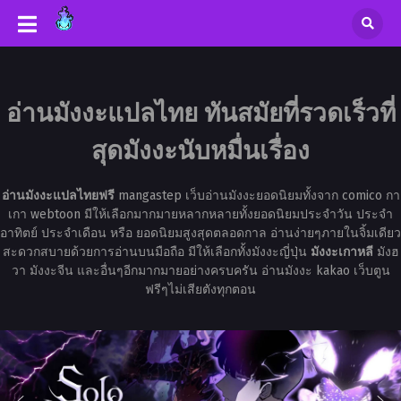
อ่านมังงะแปลไทย ทันสมัยที่รวดเร็วที่
สุดมังงะนับหมื่นเรื่อง
อ่านมังงะแปลไทยฟรี
mangastep เว็บอ่านมังงะยอดนิยมทั้งจาก comico กา
เกา webtoon มีให้เลือกมากมายหลากหลายทั้งยอดนิยมประจำวัน ประจำ
อาทิตย์ ประจำเดือน หรือ ยอดนิยมสูงสุดตลอดกาล อ่านง่ายๆภายในจิ้มเดียว
สะดวกสบายด้วยการอ่านบนมือถือ มีให้เลือกทั้งมังงะญี่ปุ่น
มังงะเกาหลี
มังฮ
วา มังงะจีน และอื่นๆอีกมากมายอย่างครบครัน อ่านมังงะ kakao เว็บตูน
ฟรีๆไม่เสียตังทุกตอน