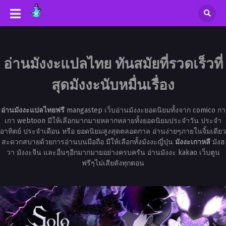
อ่านมังงะแปลไทย ทันสมัยที่รวดเร็วที่
สุดมังงะนับหมื่นเรื่อง
อ่านมังงะแปลไทยฟรี
mangastep เว็บอ่านมังงะยอดนิยมทั้งจาก comico กา
เกา webtoon มีให้เลือกมากมายหลากหลายทั้งยอดนิยมประจำวัน ประจำ
อาทิตย์ ประจำเดือน หรือ ยอดนิยมสูงสุดตลอดกาล อ่านง่ายๆภายในจิ้มเดียว
สะดวกสบายด้วยการอ่านบนมือถือ มีให้เลือกทั้งมังงะญี่ปุ่น
มังงะเกาหลี
มังฮ
วา มังงะจีน และอื่นๆอีกมากมายอย่างครบครัน อ่านมังงะ kakao เว็บตูน
ฟรีๆไม่เสียตังทุกตอน