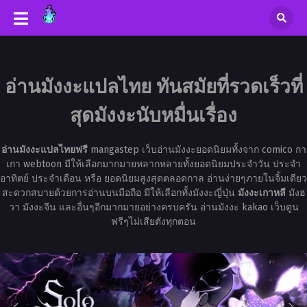
อ่านมังงะแปลไทย ทันสมัยที่รวดเร็วที่
สุดมังงะนับหมื่นเรื่อง
อ่านมังงะแปลไทยฟรี
mangastep เว็บอ่านมังงะยอดนิยมทั้งจาก comico กา
เกา webtoon มีให้เลือกมากมายหลากหลายทั้งยอดนิยมประจำวัน ประจำ
อาทิตย์ ประจำเดือน หรือ ยอดนิยมสูงสุดตลอดกาล อ่านง่ายๆภายในจิ้มเดียว
สะดวกสบายด้วยการอ่านบนมือถือ มีให้เลือกทั้งมังงะญี่ปุ่น
มังงะเกาหลี
มังฮ
วา มังงะจีน และอื่นๆอีกมากมายอย่างครบครัน อ่านมังงะ kakao เว็บตูน
ฟรีๆไม่เสียตังทุกตอน