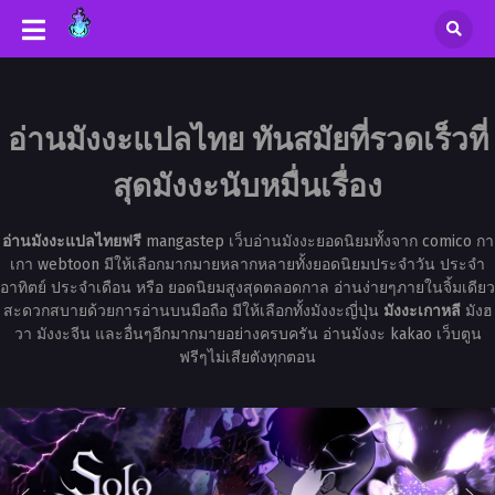
อ่านมังงะแปลไทย ทันสมัยที่รวดเร็วที่
สุดมังงะนับหมื่นเรื่อง
อ่านมังงะแปลไทยฟรี
mangastep เว็บอ่านมังงะยอดนิยมทั้งจาก comico กา
เกา webtoon มีให้เลือกมากมายหลากหลายทั้งยอดนิยมประจำวัน ประจำ
อาทิตย์ ประจำเดือน หรือ ยอดนิยมสูงสุดตลอดกาล อ่านง่ายๆภายในจิ้มเดียว
สะดวกสบายด้วยการอ่านบนมือถือ มีให้เลือกทั้งมังงะญี่ปุ่น
มังงะเกาหลี
มังฮ
วา มังงะจีน และอื่นๆอีกมากมายอย่างครบครัน อ่านมังงะ kakao เว็บตูน
ฟรีๆไม่เสียตังทุกตอน