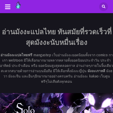
อ่านมังงะแปลไทย ทันสมัยที่รวดเร็วที่
สุดมังงะนับหมื่นเรื่อง
อ่านมังงะแปลไทยฟรี
mangastep เว็บอ่านมังงะยอดนิยมทั้งจาก comico กา
เกา webtoon มีให้เลือกมากมายหลากหลายทั้งยอดนิยมประจำวัน ประจำ
อาทิตย์ ประจำเดือน หรือ ยอดนิยมสูงสุดตลอดกาล อ่านง่ายๆภายในจิ้มเดียว
สะดวกสบายด้วยการอ่านบนมือถือ มีให้เลือกทั้งมังงะญี่ปุ่น
มังงะเกาหลี
มังฮ
วา มังงะจีน และอื่นๆอีกมากมายอย่างครบครัน อ่านมังงะ kakao เว็บตูน
ฟรีๆไม่เสียตังทุกตอน