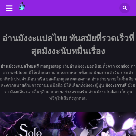
อ่านมังงะแปลไทย ทันสมัยที่รวดเร็วที่
สุดมังงะนับหมื่นเรื่อง
อ่านมังงะแปลไทยฟรี
mangastep เว็บอ่านมังงะยอดนิยมทั้งจาก comico กา
เกา webtoon มีให้เลือกมากมายหลากหลายทั้งยอดนิยมประจำวัน ประจำ
อาทิตย์ ประจำเดือน หรือ ยอดนิยมสูงสุดตลอดกาล อ่านง่ายๆภายในจิ้มเดียว
สะดวกสบายด้วยการอ่านบนมือถือ มีให้เลือกทั้งมังงะญี่ปุ่น
มังงะเกาหลี
มังฮ
วา มังงะจีน และอื่นๆอีกมากมายอย่างครบครัน อ่านมังงะ kakao เว็บตูน
ฟรีๆไม่เสียตังทุกตอน