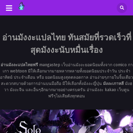
อ่านมังงะแปลไทย ทันสมัยที่รวดเร็วที่
สุดมังงะนับหมื่นเรื่อง
อ่านมังงะแปลไทยฟรี
mangastep เว็บอ่านมังงะยอดนิยมทั้งจาก comico กา
เกา webtoon มีให้เลือกมากมายหลากหลายทั้งยอดนิยมประจำวัน ประจำ
อาทิตย์ ประจำเดือน หรือ ยอดนิยมสูงสุดตลอดกาล อ่านง่ายๆภายในจิ้มเดียว
สะดวกสบายด้วยการอ่านบนมือถือ มีให้เลือกทั้งมังงะญี่ปุ่น
มังงะเกาหลี
มังฮ
วา มังงะจีน และอื่นๆอีกมากมายอย่างครบครัน อ่านมังงะ kakao เว็บตูน
ฟรีๆไม่เสียตังทุกตอน