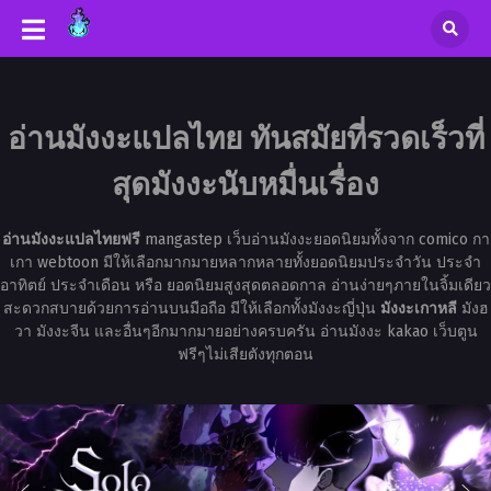
อ่านมังงะแปลไทย ทันสมัยที่รวดเร็วที่
สุดมังงะนับหมื่นเรื่อง
อ่านมังงะแปลไทยฟรี
mangastep เว็บอ่านมังงะยอดนิยมทั้งจาก comico กา
เกา webtoon มีให้เลือกมากมายหลากหลายทั้งยอดนิยมประจำวัน ประจำ
อาทิตย์ ประจำเดือน หรือ ยอดนิยมสูงสุดตลอดกาล อ่านง่ายๆภายในจิ้มเดียว
สะดวกสบายด้วยการอ่านบนมือถือ มีให้เลือกทั้งมังงะญี่ปุ่น
มังงะเกาหลี
มังฮ
วา มังงะจีน และอื่นๆอีกมากมายอย่างครบครัน อ่านมังงะ kakao เว็บตูน
ฟรีๆไม่เสียตังทุกตอน