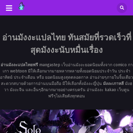
อ่านมังงะแปลไทย ทันสมัยที่รวดเร็วที่
สุดมังงะนับหมื่นเรื่อง
อ่านมังงะแปลไทยฟรี
mangastep เว็บอ่านมังงะยอดนิยมทั้งจาก comico กา
เกา webtoon มีให้เลือกมากมายหลากหลายทั้งยอดนิยมประจำวัน ประจำ
อาทิตย์ ประจำเดือน หรือ ยอดนิยมสูงสุดตลอดกาล อ่านง่ายๆภายในจิ้มเดียว
สะดวกสบายด้วยการอ่านบนมือถือ มีให้เลือกทั้งมังงะญี่ปุ่น
มังงะเกาหลี
มังฮ
วา มังงะจีน และอื่นๆอีกมากมายอย่างครบครัน อ่านมังงะ kakao เว็บตูน
ฟรีๆไม่เสียตังทุกตอน