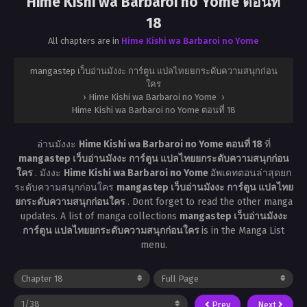
Hime Kishi wa Barbaroi no Yome ตอนที่
18
All chapters are in
Hime Kishi wa Barbaroi no Yome
mangastep เว็บอ่านมังงะ การ์ตูน แปลไทยยกระดับความสนุกก่อน
ใคร
›
Hime Kishi wa Barbaroi no Yome
›
Hime Kishi wa Barbaroi no Yome ตอนที่ 18
อ่านมังงะ
Hime Kishi wa Barbaroi no Yome ตอนที่ 18
ที่
mangastep เว็บอ่านมังงะ การ์ตูน แปลไทยยกระดับความสนุกก่อน
ใคร
. มังงะ
Hime Kishi wa Barbaroi no Yome
อัพเดทตอนล่าสุดยก
ระดับความสนุกก่อนใคร
mangastep เว็บอ่านมังงะ การ์ตูน แปลไทย
ยกระดับความสนุกก่อนใคร
. Dont forget to read the other manga
updates. A list of manga collections
mangastep เว็บอ่านมังงะ
การ์ตูน แปลไทยยกระดับความสนุกก่อนใคร
is in the Manga List
menu.
Prev
Next