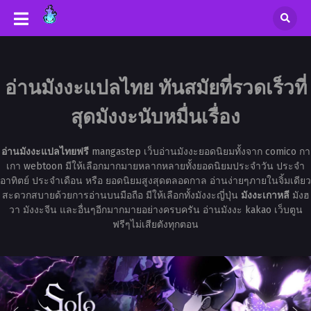
อ่านมังงะแปลไทย ทันสมัยที่รวดเร็วที่
สุดมังงะนับหมื่นเรื่อง
อ่านมังงะแปลไทยฟรี
mangastep เว็บอ่านมังงะยอดนิยมทั้งจาก comico กา
เกา webtoon มีให้เลือกมากมายหลากหลายทั้งยอดนิยมประจำวัน ประจำ
อาทิตย์ ประจำเดือน หรือ ยอดนิยมสูงสุดตลอดกาล อ่านง่ายๆภายในจิ้มเดียว
สะดวกสบายด้วยการอ่านบนมือถือ มีให้เลือกทั้งมังงะญี่ปุ่น
มังงะเกาหลี
มังฮ
วา มังงะจีน และอื่นๆอีกมากมายอย่างครบครัน อ่านมังงะ kakao เว็บตูน
ฟรีๆไม่เสียตังทุกตอน