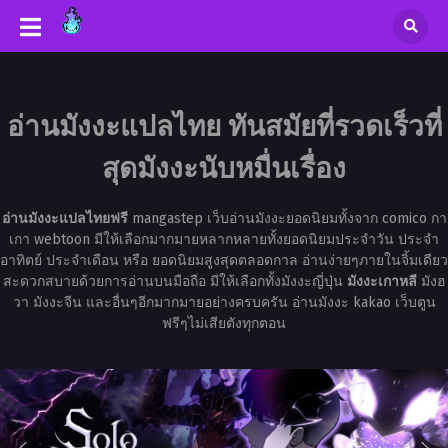
อ่านมังงะแปลไทย ทันสมัยที่รวดเร็วที่
สุดมังงะนับหมื่นเรื่อง
อ่านมังงะแปลไทยฟรี
mangastep เว็บอ่านมังงะยอดนิยมทั้งจาก comico กา
เกา webtoon มีให้เลือกมากมายหลากหลายทั้งยอดนิยมประจำวัน ประจำ
อาทิตย์ ประจำเดือน หรือ ยอดนิยมสูงสุดตลอดกาล อ่านง่ายๆภายในจิ้มเดียว
สะดวกสบายด้วยการอ่านบนมือถือ มีให้เลือกทั้งมังงะญี่ปุ่น
มังงะเกาหลี
มังฮ
วา มังงะจีน และอื่นๆอีกมากมายอย่างครบครัน อ่านมังงะ kakao เว็บตูน
ฟรีๆไม่เสียตังทุกตอน