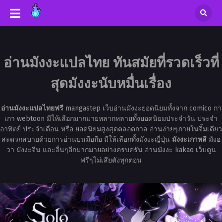
อ่านมังงะแปลไทย ทันสมัยที่รวดเร็วที่
สุดมังงะนับหมื่นเรื่อง
อ่านมังงะแปลไทยฟรี
mangastep เว็บอ่านมังงะยอดนิยมทั้งจาก comico กา
เกา webtoon มีให้เลือกมากมายหลากหลายทั้งยอดนิยมประจำวัน ประจำ
อาทิตย์ ประจำเดือน หรือ ยอดนิยมสูงสุดตลอดกาล อ่านง่ายๆภายในจิ้มเดียว
สะดวกสบายด้วยการอ่านบนมือถือ มีให้เลือกทั้งมังงะญี่ปุ่น
มังงะเกาหลี
มังฮ
วา มังงะจีน และอื่นๆอีกมากมายอย่างครบครัน อ่านมังงะ kakao เว็บตูน
ฟรีๆไม่เสียตังทุกตอน