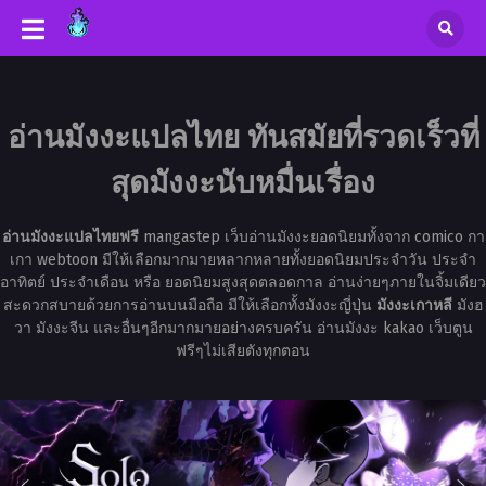
อ่านมังงะแปลไทย ทันสมัยที่รวดเร็วที่
สุดมังงะนับหมื่นเรื่อง
อ่านมังงะแปลไทยฟรี
mangastep เว็บอ่านมังงะยอดนิยมทั้งจาก comico กา
เกา webtoon มีให้เลือกมากมายหลากหลายทั้งยอดนิยมประจำวัน ประจำ
อาทิตย์ ประจำเดือน หรือ ยอดนิยมสูงสุดตลอดกาล อ่านง่ายๆภายในจิ้มเดียว
สะดวกสบายด้วยการอ่านบนมือถือ มีให้เลือกทั้งมังงะญี่ปุ่น
มังงะเกาหลี
มังฮ
วา มังงะจีน และอื่นๆอีกมากมายอย่างครบครัน อ่านมังงะ kakao เว็บตูน
ฟรีๆไม่เสียตังทุกตอน