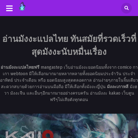
อ่านมังงะแปลไทย ทันสมัยที่รวดเร็วที่
สุดมังงะนับหมื่นเรื่อง
อ่านมังงะแปลไทยฟรี
mangastep เว็บอ่านมังงะยอดนิยมทั้งจาก comico กา
เกา webtoon มีให้เลือกมากมายหลากหลายทั้งยอดนิยมประจำวัน ประจำ
อาทิตย์ ประจำเดือน หรือ ยอดนิยมสูงสุดตลอดกาล อ่านง่ายๆภายในจิ้มเดียว
สะดวกสบายด้วยการอ่านบนมือถือ มีให้เลือกทั้งมังงะญี่ปุ่น
มังงะเกาหลี
มังฮ
วา มังงะจีน และอื่นๆอีกมากมายอย่างครบครัน อ่านมังงะ kakao เว็บตูน
ฟรีๆไม่เสียตังทุกตอน