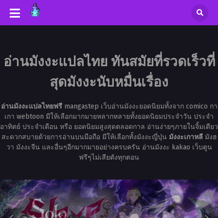
อ่านมังงะแปลไทย ทันสมัยที่รวดเร็วที่
สุดมังงะนับหมื่นเรื่อง
อ่านมังงะแปลไทยฟรี
mangastep เว็บอ่านมังงะยอดนิยมทั้งจาก comico กา
เกา webtoon มีให้เลือกมากมายหลากหลายทั้งยอดนิยมประจำวัน ประจำ
อาทิตย์ ประจำเดือน หรือ ยอดนิยมสูงสุดตลอดกาล อ่านง่ายๆภายในจิ้มเดียว
สะดวกสบายด้วยการอ่านบนมือถือ มีให้เลือกทั้งมังงะญี่ปุ่น
มังงะเกาหลี
มังฮ
วา มังงะจีน และอื่นๆอีกมากมายอย่างครบครัน อ่านมังงะ kakao เว็บตูน
ฟรีๆไม่เสียตังทุกตอน