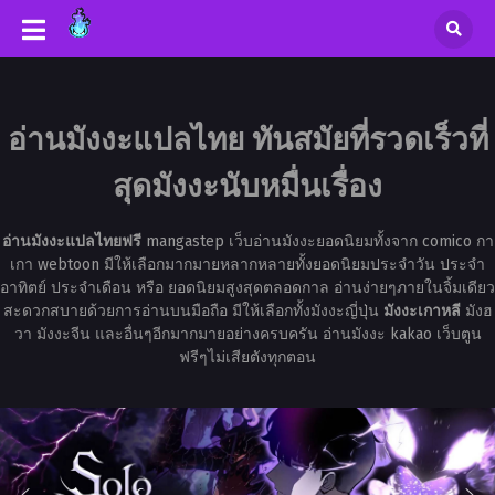
อ่านมังงะแปลไทย ทันสมัยที่รวดเร็วที่
สุดมังงะนับหมื่นเรื่อง
อ่านมังงะแปลไทยฟรี
mangastep เว็บอ่านมังงะยอดนิยมทั้งจาก comico กา
เกา webtoon มีให้เลือกมากมายหลากหลายทั้งยอดนิยมประจำวัน ประจำ
อาทิตย์ ประจำเดือน หรือ ยอดนิยมสูงสุดตลอดกาล อ่านง่ายๆภายในจิ้มเดียว
สะดวกสบายด้วยการอ่านบนมือถือ มีให้เลือกทั้งมังงะญี่ปุ่น
มังงะเกาหลี
มังฮ
วา มังงะจีน และอื่นๆอีกมากมายอย่างครบครัน อ่านมังงะ kakao เว็บตูน
ฟรีๆไม่เสียตังทุกตอน