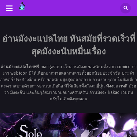
อ่านมังงะแปลไทย ทันสมัยที่รวดเร็วที่
สุดมังงะนับหมื่นเรื่อง
อ่านมังงะแปลไทยฟรี
mangastep เว็บอ่านมังงะยอดนิยมทั้งจาก comico กา
เกา webtoon มีให้เลือกมากมายหลากหลายทั้งยอดนิยมประจำวัน ประจำ
อาทิตย์ ประจำเดือน หรือ ยอดนิยมสูงสุดตลอดกาล อ่านง่ายๆภายในจิ้มเดียว
สะดวกสบายด้วยการอ่านบนมือถือ มีให้เลือกทั้งมังงะญี่ปุ่น
มังงะเกาหลี
มังฮ
วา มังงะจีน และอื่นๆอีกมากมายอย่างครบครัน อ่านมังงะ kakao เว็บตูน
ฟรีๆไม่เสียตังทุกตอน