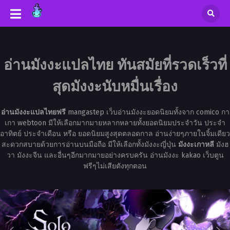
อ่านมังงะแปลไทย ทันสมัยที่รวดเร็วที่
สุดมังงะนับหมื่นเรื่อง
อ่านมังงะแปลไทยฟรี
mangastep เว็บอ่านมังงะยอดนิยมทั้งจาก comico กา
เกา webtoon มีให้เลือกมากมายหลากหลายทั้งยอดนิยมประจำวัน ประจำ
อาทิตย์ ประจำเดือน หรือ ยอดนิยมสูงสุดตลอดกาล อ่านง่ายๆภายในจิ้มเดียว
สะดวกสบายด้วยการอ่านบนมือถือ มีให้เลือกทั้งมังงะญี่ปุ่น
มังงะเกาหลี
มังฮ
วา มังงะจีน และอื่นๆอีกมากมายอย่างครบครัน อ่านมังงะ kakao เว็บตูน
ฟรีๆไม่เสียตังทุกตอน