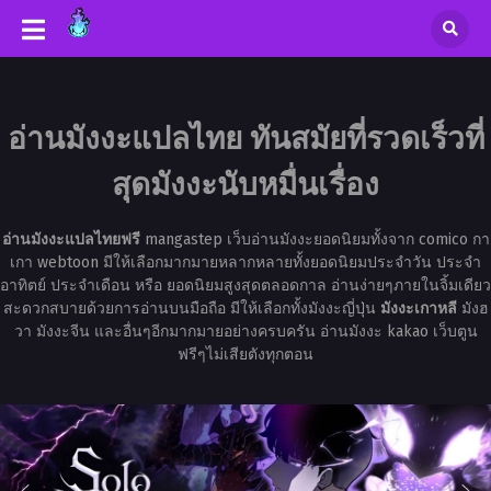
อ่านมังงะแปลไทย ทันสมัยที่รวดเร็วที่
สุดมังงะนับหมื่นเรื่อง
อ่านมังงะแปลไทยฟรี
mangastep เว็บอ่านมังงะยอดนิยมทั้งจาก comico กา
เกา webtoon มีให้เลือกมากมายหลากหลายทั้งยอดนิยมประจำวัน ประจำ
อาทิตย์ ประจำเดือน หรือ ยอดนิยมสูงสุดตลอดกาล อ่านง่ายๆภายในจิ้มเดียว
สะดวกสบายด้วยการอ่านบนมือถือ มีให้เลือกทั้งมังงะญี่ปุ่น
มังงะเกาหลี
มังฮ
วา มังงะจีน และอื่นๆอีกมากมายอย่างครบครัน อ่านมังงะ kakao เว็บตูน
ฟรีๆไม่เสียตังทุกตอน