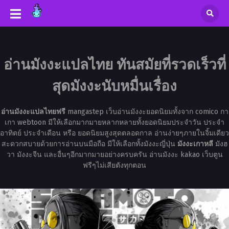
อ่านมังงะแปลไทย ทันสมัยที่รวดเร็วที่
สุดมังงะนับหมื่นเรื่อง
อ่านมังงะแปลไทยฟรี
mangastep เว็บอ่านมังงะยอดนิยมทั้งจาก comico กา
เกา webtoon มีให้เลือกมากมายหลากหลายทั้งยอดนิยมประจำวัน ประจำ
อาทิตย์ ประจำเดือน หรือ ยอดนิยมสูงสุดตลอดกาล อ่านง่ายๆภายในจิ้มเดียว
สะดวกสบายด้วยการอ่านบนมือถือ มีให้เลือกทั้งมังงะญี่ปุ่น
มังงะเกาหลี
มังฮ
วา มังงะจีน และอื่นๆอีกมากมายอย่างครบครัน อ่านมังงะ kakao เว็บตูน
ฟรีๆไม่เสียตังทุกตอน