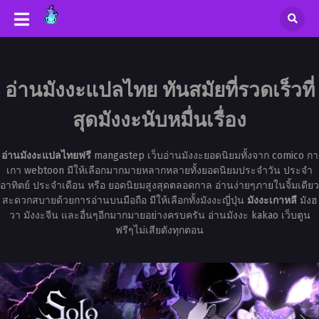
อ่านมังงะแปลไทย ทันสมัยที่รวดเร็วที่
สุดมังงะนับหมื่นเรื่อง
อ่านมังงะแปลไทยฟรี
mangastep เว็บอ่านมังงะยอดนิยมทั้งจาก comico กา
เกา webtoon มีให้เลือกมากมายหลากหลายทั้งยอดนิยมประจำวัน ประจำ
อาทิตย์ ประจำเดือน หรือ ยอดนิยมสูงสุดตลอดกาล อ่านง่ายๆภายในจิ้มเดียว
สะดวกสบายด้วยการอ่านบนมือถือ มีให้เลือกทั้งมังงะญี่ปุ่น
มังงะเกาหลี
มังฮ
วา มังงะจีน และอื่นๆอีกมากมายอย่างครบครัน อ่านมังงะ kakao เว็บตูน
ฟรีๆไม่เสียตังทุกตอน