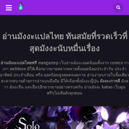
อ่านมังงะแปลไทย ทันสมัยที่รวดเร็วที่
สุดมังงะนับหมื่นเรื่อง
อ่านมังงะแปลไทยฟรี
mangastep เว็บอ่านมังงะยอดนิยมทั้งจาก comico กา
เกา webtoon มีให้เลือกมากมายหลากหลายทั้งยอดนิยมประจำวัน ประจำ
อาทิตย์ ประจำเดือน หรือ ยอดนิยมสูงสุดตลอดกาล อ่านง่ายๆภายในจิ้มเดียว
สะดวกสบายด้วยการอ่านบนมือถือ มีให้เลือกทั้งมังงะญี่ปุ่น
มังงะเกาหลี
มังฮ
วา มังงะจีน และอื่นๆอีกมากมายอย่างครบครัน อ่านมังงะ kakao เว็บตูน
ฟรีๆไม่เสียตังทุกตอน