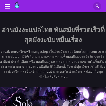
อ่านมังงะแปลไทย ทันสมัยที่รวดเร็วที่
สุดมังงะนับหมื่นเรื่อง
อ่านมังงะแปลไทยฟรี
mangastep เว็บอ่านมังงะยอดนิยมทั้งจาก comico กา
เกา webtoon มีให้เลือกมากมายหลากหลายทั้งยอดนิยมประจำวัน ประจำ
อาทิตย์ ประจำเดือน หรือ ยอดนิยมสูงสุดตลอดกาล อ่านง่ายๆภายในจิ้มเดียว
สะดวกสบายด้วยการอ่านบนมือถือ มีให้เลือกทั้งมังงะญี่ปุ่น
มังงะเกาหลี
มังฮ
วา มังงะจีน และอื่นๆอีกมากมายอย่างครบครัน อ่านมังงะ kakao เว็บตูน
ฟรีๆไม่เสียตังทุกตอน