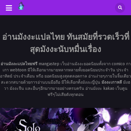
อ่านมังงะแปลไทย ทันสมัยที่รวดเร็วที่
สุดมังงะนับหมื่นเรื่อง
อ่านมังงะแปลไทยฟรี
mangastep เว็บอ่านมังงะยอดนิยมทั้งจาก comico กา
เกา webtoon มีให้เลือกมากมายหลากหลายทั้งยอดนิยมประจำวัน ประจำ
อาทิตย์ ประจำเดือน หรือ ยอดนิยมสูงสุดตลอดกาล อ่านง่ายๆภายในจิ้มเดียว
สะดวกสบายด้วยการอ่านบนมือถือ มีให้เลือกทั้งมังงะญี่ปุ่น
มังงะเกาหลี
มังฮ
วา มังงะจีน และอื่นๆอีกมากมายอย่างครบครัน อ่านมังงะ kakao เว็บตูน
ฟรีๆไม่เสียตังทุกตอน