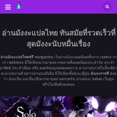
อ่านมังงะแปลไทย ทันสมัยที่รวดเร็วที่
สุดมังงะนับหมื่นเรื่อง
อ่านมังงะแปลไทยฟรี
mangastep เว็บอ่านมังงะยอดนิยมทั้งจาก comico กา
เกา webtoon มีให้เลือกมากมายหลากหลายทั้งยอดนิยมประจำวัน ประจำ
อาทิตย์ ประจำเดือน หรือ ยอดนิยมสูงสุดตลอดกาล อ่านง่ายๆภายในจิ้มเดียว
สะดวกสบายด้วยการอ่านบนมือถือ มีให้เลือกทั้งมังงะญี่ปุ่น
มังงะเกาหลี
มังฮ
วา มังงะจีน และอื่นๆอีกมากมายอย่างครบครัน อ่านมังงะ kakao เว็บตูน
ฟรีๆไม่เสียตังทุกตอน