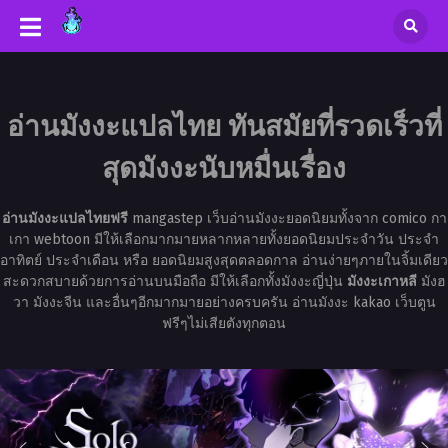
อ่านมังงะแปลไทย ทันสมัยที่รวดเร็วที่
สุดมังงะนับหมื่นเรื่อง
อ่านมังงะแปลไทยฟรี
mangastep เว็บอ่านมังงะยอดนิยมทั้งจาก comico กา
เกา webtoon มีให้เลือกมากมายหลากหลายทั้งยอดนิยมประจำวัน ประจำ
อาทิตย์ ประจำเดือน หรือ ยอดนิยมสูงสุดตลอดกาล อ่านง่ายๆภายในจิ้มเดียว
สะดวกสบายด้วยการอ่านบนมือถือ มีให้เลือกทั้งมังงะญี่ปุ่น
มังงะเกาหลี
มังฮ
วา มังงะจีน และอื่นๆอีกมากมายอย่างครบครัน อ่านมังงะ kakao เว็บตูน
ฟรีๆไม่เสียตังทุกตอน