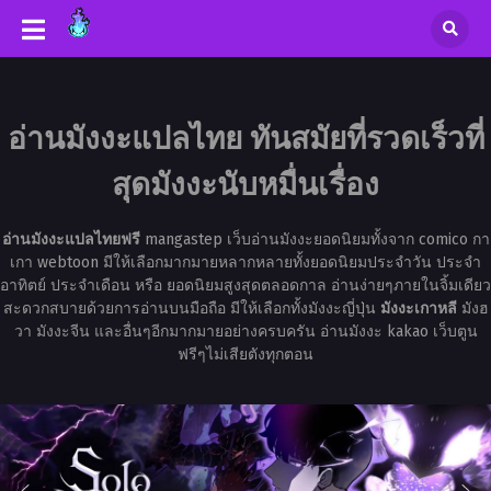
อ่านมังงะแปลไทย ทันสมัยที่รวดเร็วที่
สุดมังงะนับหมื่นเรื่อง
อ่านมังงะแปลไทยฟรี
mangastep เว็บอ่านมังงะยอดนิยมทั้งจาก comico กา
เกา webtoon มีให้เลือกมากมายหลากหลายทั้งยอดนิยมประจำวัน ประจำ
อาทิตย์ ประจำเดือน หรือ ยอดนิยมสูงสุดตลอดกาล อ่านง่ายๆภายในจิ้มเดียว
สะดวกสบายด้วยการอ่านบนมือถือ มีให้เลือกทั้งมังงะญี่ปุ่น
มังงะเกาหลี
มังฮ
วา มังงะจีน และอื่นๆอีกมากมายอย่างครบครัน อ่านมังงะ kakao เว็บตูน
ฟรีๆไม่เสียตังทุกตอน