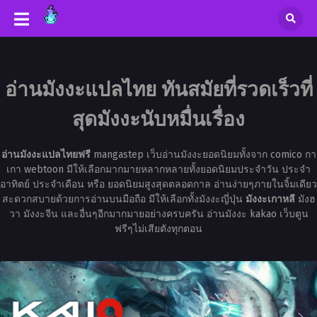
อ่านมังงะแปลไทย ทันสมัยที่รวดเร็วที่
สุดมังงะนับหมื่นเรื่อง
อ่านมังงะแปลไทยฟรี
mangastep เว็บอ่านมังงะยอดนิยมทั้งจาก comico กา
เกา webtoon มีให้เลือกมากมายหลากหลายทั้งยอดนิยมประจำวัน ประจำ
อาทิตย์ ประจำเดือน หรือ ยอดนิยมสูงสุดตลอดกาล อ่านง่ายๆภายในจิ้มเดียว
สะดวกสบายด้วยการอ่านบนมือถือ มีให้เลือกทั้งมังงะญี่ปุ่น
มังงะเกาหลี
มังฮ
วา มังงะจีน และอื่นๆอีกมากมายอย่างครบครัน อ่านมังงะ kakao เว็บตูน
ฟรีๆไม่เสียตังทุกตอน