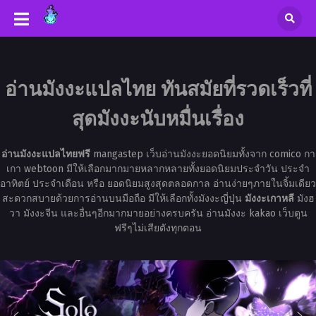
อ่านมังงะแปลไทย ทันสมัยที่รวดเร็วที่
สุดมังงะนับหมื่นเรื่อง
อ่านมังงะแปลไทยฟรี
mangastep เว็บอ่านมังงะยอดนิยมทั้งจาก comico กา
เกา webtoon มีให้เลือกมากมายหลากหลายทั้งยอดนิยมประจำวัน ประจำ
อาทิตย์ ประจำเดือน หรือ ยอดนิยมสูงสุดตลอดกาล อ่านง่ายๆภายในจิ้มเดียว
สะดวกสบายด้วยการอ่านบนมือถือ มีให้เลือกทั้งมังงะญี่ปุ่น
มังงะเกาหลี
มังฮ
วา มังงะจีน และอื่นๆอีกมากมายอย่างครบครัน อ่านมังงะ kakao เว็บตูน
ฟรีๆไม่เสียตังทุกตอน