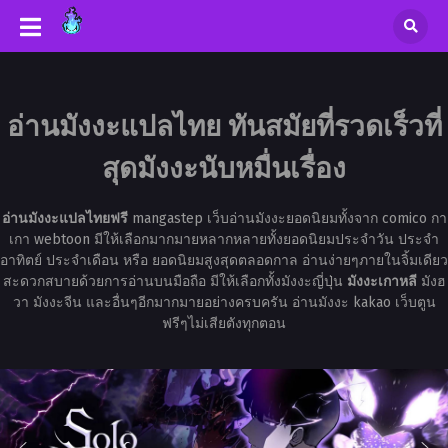
อ่านมังงะแปลไทย ทันสมัยที่รวดเร็วที่
สุดมังงะนับหมื่นเรื่อง
อ่านมังงะแปลไทยฟรี
mangastep เว็บอ่านมังงะยอดนิยมทั้งจาก comico กา
เกา webtoon มีให้เลือกมากมายหลากหลายทั้งยอดนิยมประจำวัน ประจำ
อาทิตย์ ประจำเดือน หรือ ยอดนิยมสูงสุดตลอดกาล อ่านง่ายๆภายในจิ้มเดียว
สะดวกสบายด้วยการอ่านบนมือถือ มีให้เลือกทั้งมังงะญี่ปุ่น
มังงะเกาหลี
มังฮ
วา มังงะจีน และอื่นๆอีกมากมายอย่างครบครัน อ่านมังงะ kakao เว็บตูน
ฟรีๆไม่เสียตังทุกตอน