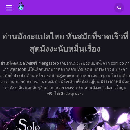
อ่านมังงะแปลไทย ทันสมัยที่รวดเร็วที่
สุดมังงะนับหมื่นเรื่อง
อ่านมังงะแปลไทยฟรี
mangastep เว็บอ่านมังงะยอดนิยมทั้งจาก comico กา
เกา webtoon มีให้เลือกมากมายหลากหลายทั้งยอดนิยมประจำวัน ประจำ
อาทิตย์ ประจำเดือน หรือ ยอดนิยมสูงสุดตลอดกาล อ่านง่ายๆภายในจิ้มเดียว
สะดวกสบายด้วยการอ่านบนมือถือ มีให้เลือกทั้งมังงะญี่ปุ่น
มังงะเกาหลี
มังฮ
วา มังงะจีน และอื่นๆอีกมากมายอย่างครบครัน อ่านมังงะ kakao เว็บตูน
ฟรีๆไม่เสียตังทุกตอน