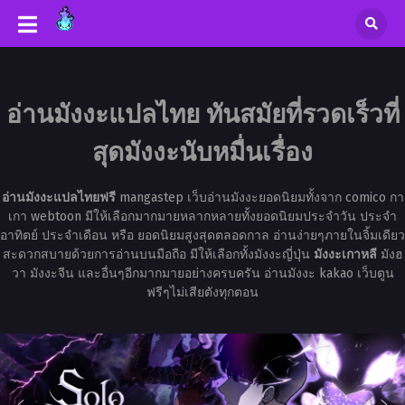
อ่านมังงะแปลไทย ทันสมัยที่รวดเร็วที่
สุดมังงะนับหมื่นเรื่อง
อ่านมังงะแปลไทยฟรี
mangastep เว็บอ่านมังงะยอดนิยมทั้งจาก comico กา
เกา webtoon มีให้เลือกมากมายหลากหลายทั้งยอดนิยมประจำวัน ประจำ
อาทิตย์ ประจำเดือน หรือ ยอดนิยมสูงสุดตลอดกาล อ่านง่ายๆภายในจิ้มเดียว
สะดวกสบายด้วยการอ่านบนมือถือ มีให้เลือกทั้งมังงะญี่ปุ่น
มังงะเกาหลี
มังฮ
วา มังงะจีน และอื่นๆอีกมากมายอย่างครบครัน อ่านมังงะ kakao เว็บตูน
ฟรีๆไม่เสียตังทุกตอน