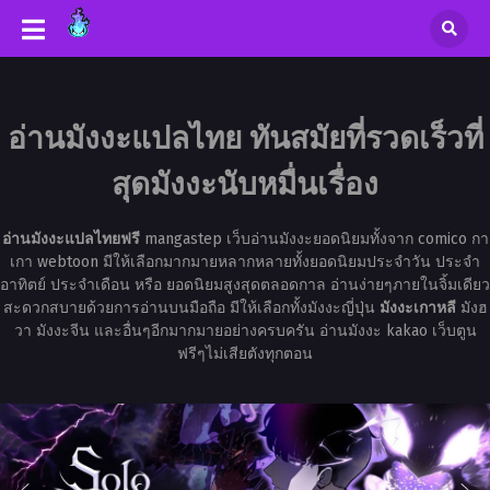
อ่านมังงะแปลไทย ทันสมัยที่รวดเร็วที่
สุดมังงะนับหมื่นเรื่อง
อ่านมังงะแปลไทยฟรี
mangastep เว็บอ่านมังงะยอดนิยมทั้งจาก comico กา
เกา webtoon มีให้เลือกมากมายหลากหลายทั้งยอดนิยมประจำวัน ประจำ
อาทิตย์ ประจำเดือน หรือ ยอดนิยมสูงสุดตลอดกาล อ่านง่ายๆภายในจิ้มเดียว
สะดวกสบายด้วยการอ่านบนมือถือ มีให้เลือกทั้งมังงะญี่ปุ่น
มังงะเกาหลี
มังฮ
วา มังงะจีน และอื่นๆอีกมากมายอย่างครบครัน อ่านมังงะ kakao เว็บตูน
ฟรีๆไม่เสียตังทุกตอน