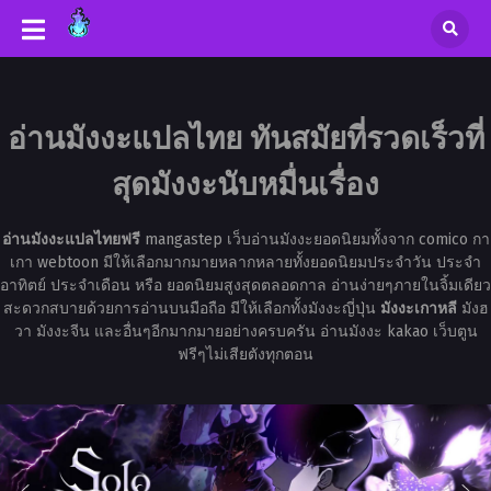
อ่านมังงะแปลไทย ทันสมัยที่รวดเร็วที่
สุดมังงะนับหมื่นเรื่อง
อ่านมังงะแปลไทยฟรี
mangastep เว็บอ่านมังงะยอดนิยมทั้งจาก comico กา
เกา webtoon มีให้เลือกมากมายหลากหลายทั้งยอดนิยมประจำวัน ประจำ
อาทิตย์ ประจำเดือน หรือ ยอดนิยมสูงสุดตลอดกาล อ่านง่ายๆภายในจิ้มเดียว
สะดวกสบายด้วยการอ่านบนมือถือ มีให้เลือกทั้งมังงะญี่ปุ่น
มังงะเกาหลี
มังฮ
วา มังงะจีน และอื่นๆอีกมากมายอย่างครบครัน อ่านมังงะ kakao เว็บตูน
ฟรีๆไม่เสียตังทุกตอน