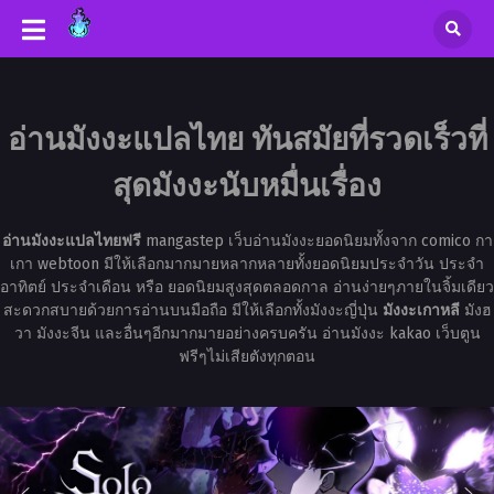
อ่านมังงะแปลไทย ทันสมัยที่รวดเร็วที่
สุดมังงะนับหมื่นเรื่อง
อ่านมังงะแปลไทยฟรี
mangastep เว็บอ่านมังงะยอดนิยมทั้งจาก comico กา
เกา webtoon มีให้เลือกมากมายหลากหลายทั้งยอดนิยมประจำวัน ประจำ
อาทิตย์ ประจำเดือน หรือ ยอดนิยมสูงสุดตลอดกาล อ่านง่ายๆภายในจิ้มเดียว
สะดวกสบายด้วยการอ่านบนมือถือ มีให้เลือกทั้งมังงะญี่ปุ่น
มังงะเกาหลี
มังฮ
วา มังงะจีน และอื่นๆอีกมากมายอย่างครบครัน อ่านมังงะ kakao เว็บตูน
ฟรีๆไม่เสียตังทุกตอน