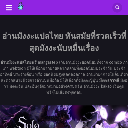
อ่านมังงะแปลไทย ทันสมัยที่รวดเร็วที่
สุดมังงะนับหมื่นเรื่อง
อ่านมังงะแปลไทยฟรี
mangastep เว็บอ่านมังงะยอดนิยมทั้งจาก comico กา
เกา webtoon มีให้เลือกมากมายหลากหลายทั้งยอดนิยมประจำวัน ประจำ
อาทิตย์ ประจำเดือน หรือ ยอดนิยมสูงสุดตลอดกาล อ่านง่ายๆภายในจิ้มเดียว
สะดวกสบายด้วยการอ่านบนมือถือ มีให้เลือกทั้งมังงะญี่ปุ่น
มังงะเกาหลี
มังฮ
วา มังงะจีน และอื่นๆอีกมากมายอย่างครบครัน อ่านมังงะ kakao เว็บตูน
ฟรีๆไม่เสียตังทุกตอน